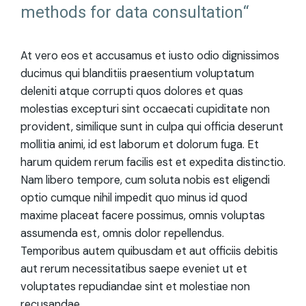
methods for data consultation“
At vero eos et accusamus et iusto odio dignissimos
ducimus qui blanditiis praesentium voluptatum
deleniti atque corrupti quos dolores et quas
molestias excepturi sint occaecati cupiditate non
provident, similique sunt in culpa qui officia deserunt
mollitia animi, id est laborum et dolorum fuga. Et
harum quidem rerum facilis est et expedita distinctio.
Nam libero tempore, cum soluta nobis est eligendi
optio cumque nihil impedit quo minus id quod
maxime placeat facere possimus, omnis voluptas
assumenda est, omnis dolor repellendus.
Temporibus autem quibusdam et aut officiis debitis
aut rerum necessitatibus saepe eveniet ut et
voluptates repudiandae sint et molestiae non
recusandae.