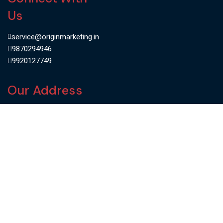
Us
service@originmarketing.in
9870294946
9920127749
Our Address
223-224, Raj Ratna Industrial
Estate, Liberty Garden, Near
American Spring Company,
Malad (West), Mumbai 400064,
Maharashtra, India.
Quick Links
About Origin
Our Brands