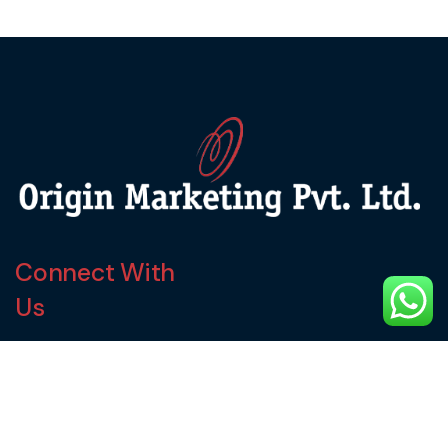
Connect With
Us
service@originmarketing.in
9870294946
9920127749